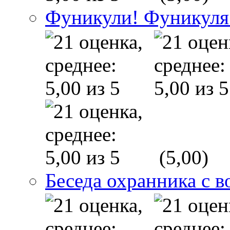
Фуникули! Фуникуля
(5,00)
Беседа охранника с в