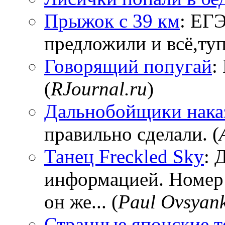
Прыжок с 39 км
: ЕГЭ
предложили и всё,тупи
Говорящий попугай
:
(
RJournal.ru
)
Дальнобойщики нака
правильно сделали. (
Танец Freckled Sky
: 
информацией. Номер
он же... (
Paul Ovsyan
Странные японские т