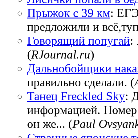
Прыжок с 39 км
: ЕГЭ
предложили и всё,тупи
Говорящий попугай
:
(
RJournal.ru
)
Дальнобойщики нака
правильно сделали. (
Танец Freckled Sky
: 
информацией. Номер
он же... (
Paul Ovsyan
Странные японские т