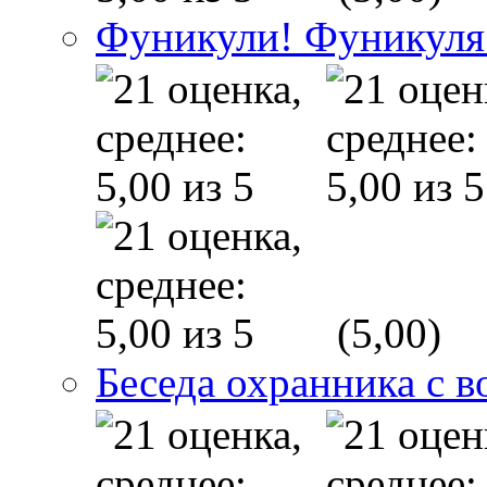
Фуникули! Фуникуля
(5,00)
Беседа охранника с в