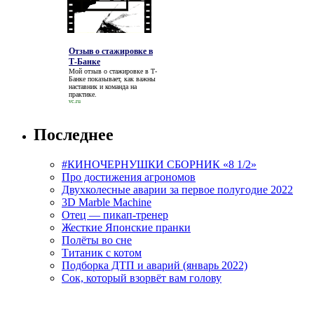
Отзыв о стажировке в
Т-Банке
Мой
отзыв о стажировке в Т-
Банке
показывает, как важны
наставник и команда на
практике.
vc.ru
Последнее
#КИНОЧЕРНУШКИ СБОРНИК «8 1/2»
Про достижения агрономов
Двухколесные аварии за первое полугодие 2022
3D Marble Machine
Отец — пикап-тренер
Жесткие Японские пранки
Полёты во сне
Титаник с котом
Подборка ДТП и аварий (январь 2022)
Сок, который взорвёт вам голову