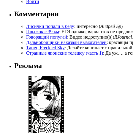
Войти
Комментарии
Лисички попали в беду
: интересно (
Андрей Бр
)
Прыжок с 39 км
: ЕГЭ однако, вариантов не предложи
Говорящий попугай
: Видео недоступно((( (
RJournal.
Дальнобойщики наказали вымогателей
: красавцы п
Танец Freckled Sky
: Делайте копипаст с правильной
Странные японские телешоу (часть 1)
: Да уж…. а го
Реклама