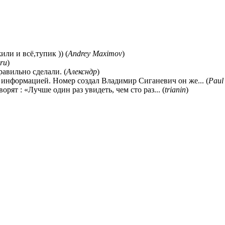
ли и всё,тупик )) (
Andrey Maximov
)
ru
)
равильно сделали. (
Алексндр
)
 информацией. Номер создал Владимир Сиганевич он же... (
Paul
ворят : «Лучше один раз увидеть, чем сто раз... (
trianin
)