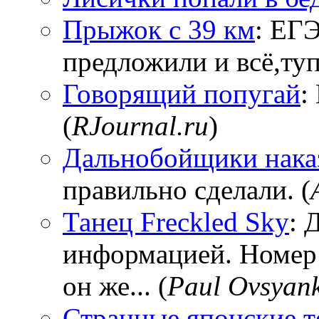
Прыжок с 39 км
: ЕГЭ
предложили и всё,тупи
Говорящий попугай
:
(
RJournal.ru
)
Дальнобойщики нака
правильно сделали. (
Танец Freckled Sky
: 
информацией. Номер
он же... (
Paul Ovsyan
Странные японские т