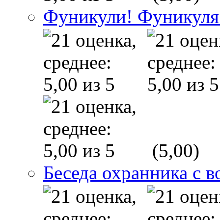
Фуникули! Фуникуля
(5,00)
Беседа охранника с в