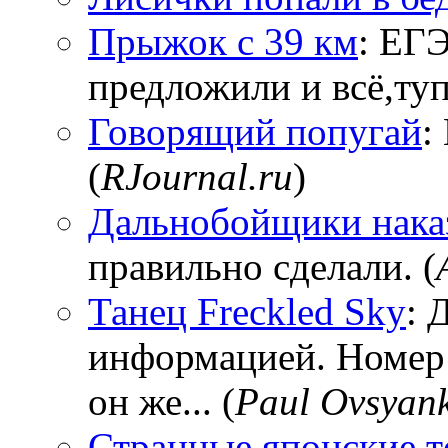
Прыжок с 39 км
: ЕГЭ
предложили и всё,тупи
Говорящий попугай
:
(
RJournal.ru
)
Дальнобойщики нака
правильно сделали. (
Танец Freckled Sky
: 
информацией. Номер
он же... (
Paul Ovsyan
Странные японские т