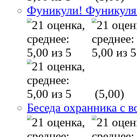
Фуникули! Фуникуля
(5,00)
Беседа охранника с в