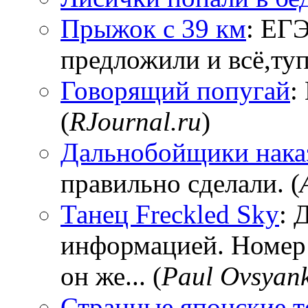
Прыжок с 39 км
: ЕГЭ
предложили и всё,тупи
Говорящий попугай
:
(
RJournal.ru
)
Дальнобойщики нака
правильно сделали. (
Танец Freckled Sky
: 
информацией. Номер
он же... (
Paul Ovsyan
Странные японские т