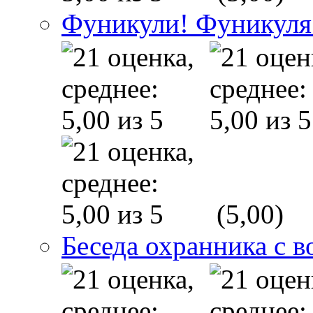
Фуникули! Фуникуля
(5,00)
Беседа охранника с в