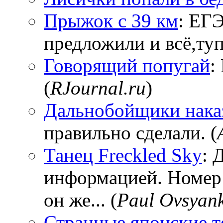
Прыжок с 39 км
: ЕГЭ
предложили и всё,тупи
Говорящий попугай
:
(
RJournal.ru
)
Дальнобойщики нака
правильно сделали. (
Танец Freckled Sky
: 
информацией. Номер
он же... (
Paul Ovsyan
Странные японские т