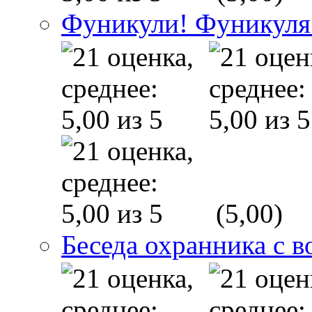
Фуникули! Фуникуля
(5,00)
Беседа охранника с в