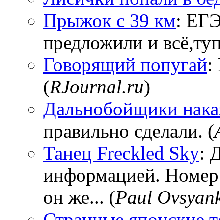
Прыжок с 39 км
: ЕГЭ
предложили и всё,тупи
Говорящий попугай
:
(
RJournal.ru
)
Дальнобойщики нака
правильно сделали. (
Танец Freckled Sky
: 
информацией. Номер
он же... (
Paul Ovsyan
Странные японские т