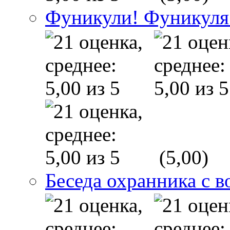
Фуникули! Фуникуля
(5,00)
Беседа охранника с в