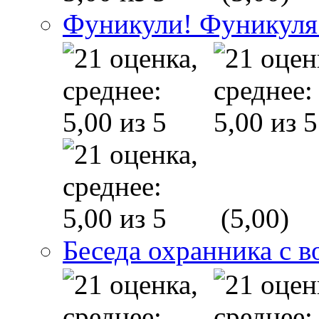
Фуникули! Фуникуля
(5,00)
Беседа охранника с в