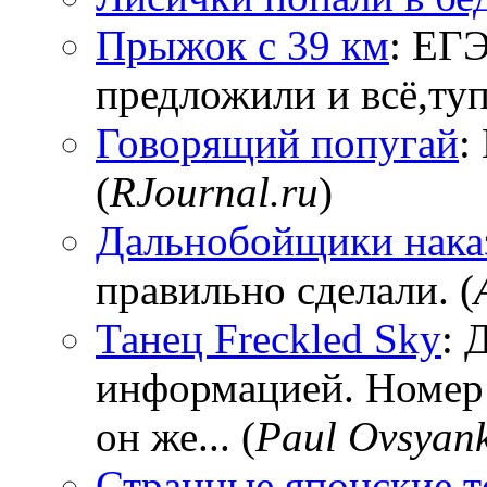
Прыжок с 39 км
: ЕГЭ
предложили и всё,тупи
Говорящий попугай
:
(
RJournal.ru
)
Дальнобойщики нака
правильно сделали. (
Танец Freckled Sky
: 
информацией. Номер
он же... (
Paul Ovsyan
Странные японские т