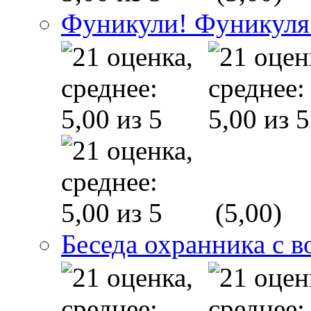
Фуникули! Фуникуля
(5,00)
Беседа охранника с в