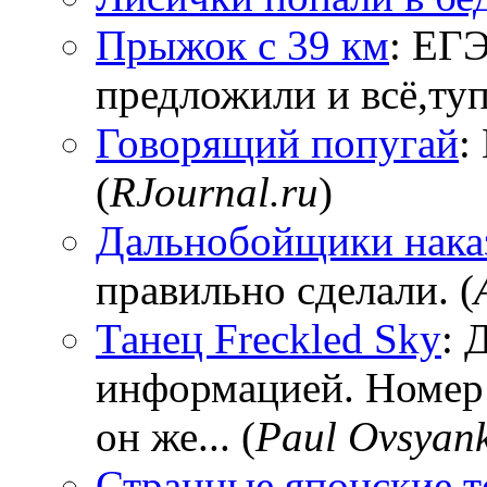
Прыжок с 39 км
: ЕГЭ
предложили и всё,тупи
Говорящий попугай
:
(
RJournal.ru
)
Дальнобойщики нака
правильно сделали. (
Танец Freckled Sky
: 
информацией. Номер
он же... (
Paul Ovsyan
Странные японские т