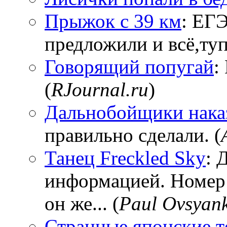
Прыжок с 39 км
: ЕГЭ
предложили и всё,тупи
Говорящий попугай
:
(
RJournal.ru
)
Дальнобойщики нака
правильно сделали. (
Танец Freckled Sky
: 
информацией. Номер
он же... (
Paul Ovsyan
Странные японские т