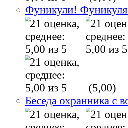
Фуникули! Фуникуля
(5,00)
Беседа охранника с в