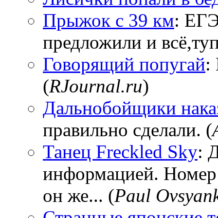
Прыжок с 39 км
: ЕГЭ
предложили и всё,тупи
Говорящий попугай
:
(
RJournal.ru
)
Дальнобойщики нака
правильно сделали. (
Танец Freckled Sky
: 
информацией. Номер
он же... (
Paul Ovsyan
Странные японские т