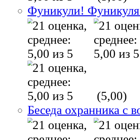
Фуникули! Фуникуля
(5,00)
Беседа охранника с в