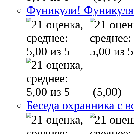
Фуникули! Фуникуля
(5,00)
Беседа охранника с в