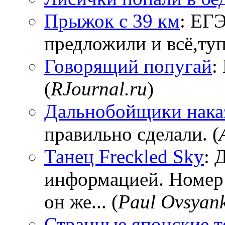
Прыжок с 39 км
: ЕГЭ
предложили и всё,тупи
Говорящий попугай
:
(
RJournal.ru
)
Дальнобойщики нака
правильно сделали. (
Танец Freckled Sky
: 
информацией. Номер
он же... (
Paul Ovsyan
Странные японские т