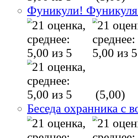
Фуникули! Фуникуля
(5,00)
Беседа охранника с в