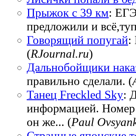
Прыжок с 39 км
: ЕГЭ
предложили и всё,тупи
Говорящий попугай
:
(
RJournal.ru
)
Дальнобойщики нака
правильно сделали. (
Танец Freckled Sky
: 
информацией. Номер
он же... (
Paul Ovsyan
Странные японские т