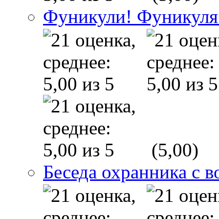
Фуникули! Фуникуля
(5,00)
Беседа охранника с в