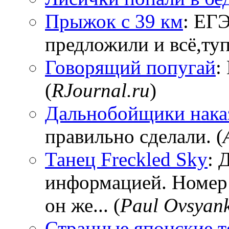
Прыжок с 39 км
: ЕГЭ
предложили и всё,тупи
Говорящий попугай
:
(
RJournal.ru
)
Дальнобойщики нака
правильно сделали. (
Танец Freckled Sky
: 
информацией. Номер
он же... (
Paul Ovsyan
Странные японские т