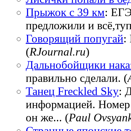
Прыжок с 39 км
: ЕГЭ
предложили и всё,тупи
Говорящий попугай
:
(
RJournal.ru
)
Дальнобойщики нака
правильно сделали. (
Танец Freckled Sky
: 
информацией. Номер
он же... (
Paul Ovsyan
Странные японские т