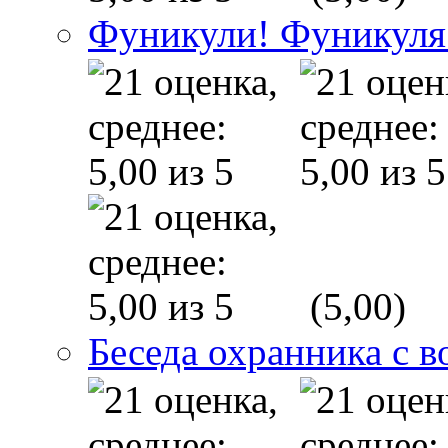
Фуникули! Фуникуля
(5,00)
Беседа охранника с в