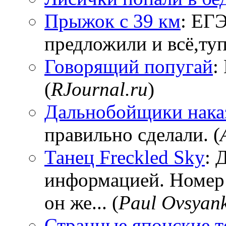
Прыжок с 39 км
: ЕГЭ
предложили и всё,тупи
Говорящий попугай
:
(
RJournal.ru
)
Дальнобойщики нака
правильно сделали. (
Танец Freckled Sky
: 
информацией. Номер
он же... (
Paul Ovsyan
Странные японские т