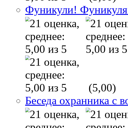
Фуникули! Фуникуля
(5,00)
Беседа охранника с в