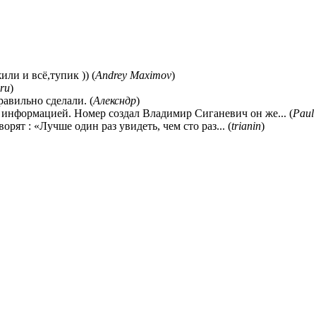
ли и всё,тупик )) (
Andrey Maximov
)
ru
)
равильно сделали. (
Алексндр
)
 информацией. Номер создал Владимир Сиганевич он же... (
Paul
ворят : «Лучше один раз увидеть, чем сто раз... (
trianin
)