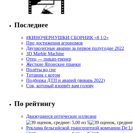
Последнее
#КИНОЧЕРНУШКИ СБОРНИК «8 1/2»
Про достижения агрономов
Двухколесные аварии за первое полугодие 2022
3D Marble Machine
Отец — пикап-тренер
Жесткие Японские пранки
Полёты во сне
Титаник с котом
Подборка ДТП и аварий (январь 2022)
Сок, который взорвёт вам голову
По рейтингу
Движущиеся оптические иллюзии
Реклама бельгийской транспортной компании De Li