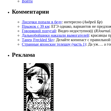
Войти
Комментарии
Лисички попали в беду
: интересно (
Андрей Бр
)
Прыжок с 39 км
: ЕГЭ однако, вариантов не предложи
Говорящий попугай
: Видео недоступно((( (
RJournal.
Дальнобойщики наказали вымогателей
: красавцы п
Танец Freckled Sky
: Делайте копипаст с правильной
Странные японские телешоу (часть 1)
: Да уж…. а го
Реклама