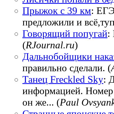
Прыжок с 39 км
: ЕГЭ
предложили и всё,тупи
Говорящий попугай
:
(
RJournal.ru
)
Дальнобойщики нака
правильно сделали. (
Танец Freckled Sky
: 
информацией. Номер
он же... (
Paul Ovsyan
Странные японские т