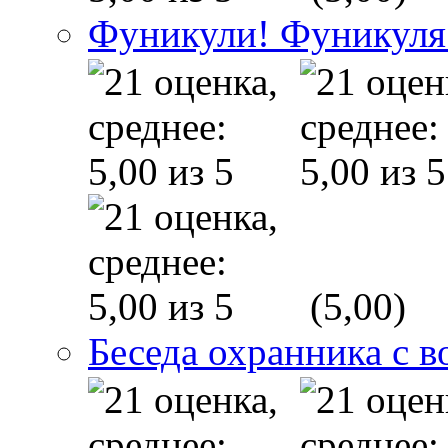
Фуникули! Фуникуля
(5,00)
Беседа охранника с в