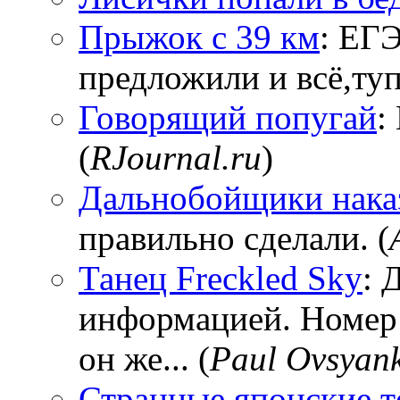
Прыжок с 39 км
: ЕГЭ
предложили и всё,тупи
Говорящий попугай
:
(
RJournal.ru
)
Дальнобойщики нака
правильно сделали. (
Танец Freckled Sky
: 
информацией. Номер
он же... (
Paul Ovsyan
Странные японские т