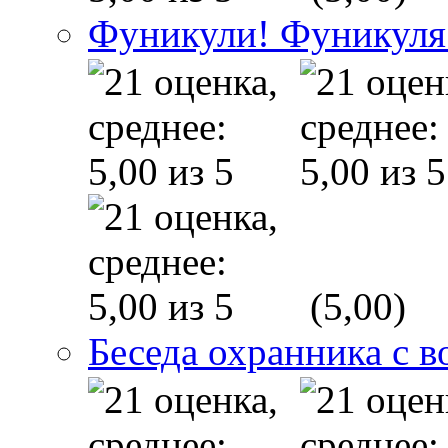
Фуникули! Фуникуля
(5,00)
Беседа охранника с в