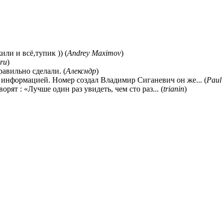
ли и всё,тупик )) (
Andrey Maximov
)
ru
)
равильно сделали. (
Алексндр
)
 информацией. Номер создал Владимир Сиганевич он же... (
Paul
ворят : «Лучше один раз увидеть, чем сто раз... (
trianin
)