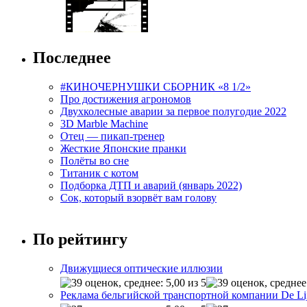
Последнее
#КИНОЧЕРНУШКИ СБОРНИК «8 1/2»
Про достижения агрономов
Двухколесные аварии за первое полугодие 2022
3D Marble Machine
Отец — пикап-тренер
Жесткие Японские пранки
Полёты во сне
Титаник с котом
Подборка ДТП и аварий (январь 2022)
Сок, который взорвёт вам голову
По рейтингу
Движущиеся оптические иллюзии
Реклама бельгийской транспортной компании De Li