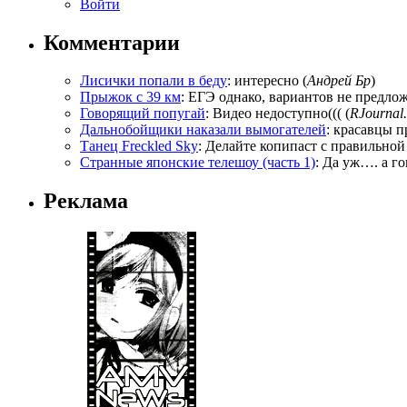
Войти
Комментарии
Лисички попали в беду
: интересно (
Андрей Бр
)
Прыжок с 39 км
: ЕГЭ однако, вариантов не предложи
Говорящий попугай
: Видео недоступно((( (
RJournal.
Дальнобойщики наказали вымогателей
: красавцы п
Танец Freckled Sky
: Делайте копипаст с правильной
Странные японские телешоу (часть 1)
: Да уж…. а го
Реклама