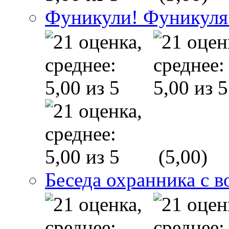
Фуникули! Фуникуля
(5,00)
Беседа охранника с в