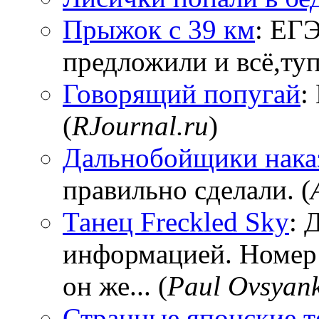
Прыжок с 39 км
: ЕГЭ
предложили и всё,тупи
Говорящий попугай
:
(
RJournal.ru
)
Дальнобойщики нака
правильно сделали. (
Танец Freckled Sky
: 
информацией. Номер
он же... (
Paul Ovsyan
Странные японские т