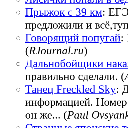
Прыжок с 39 км
: ЕГЭ
предложили и всё,тупи
Говорящий попугай
:
(
RJournal.ru
)
Дальнобойщики нака
правильно сделали. (
Танец Freckled Sky
: 
информацией. Номер
он же... (
Paul Ovsyan
Странные японские т