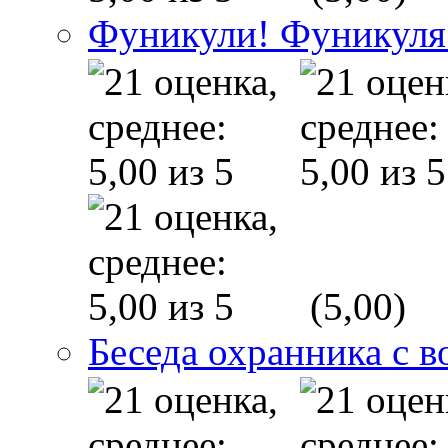
Фуникули! Фуникуля
(5,00)
Беседа охранника с в