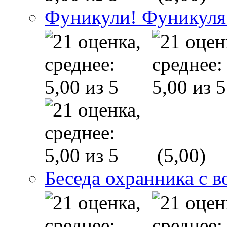
Фуникули! Фуникуля
(5,00)
Беседа охранника с в