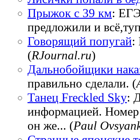
Прыжок с 39 км
: ЕГЭ
предложили и всё,тупи
Говорящий попугай
:
(
RJournal.ru
)
Дальнобойщики нака
правильно сделали. (
Танец Freckled Sky
: 
информацией. Номер
он же... (
Paul Ovsyan
Странные японские т