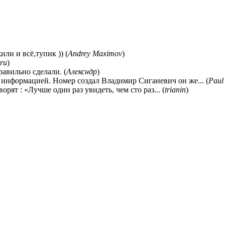
ли и всё,тупик )) (
Andrey Maximov
)
ru
)
равильно сделали. (
Алексндр
)
 информацией. Номер создал Владимир Сиганевич он же... (
Paul
ворят : «Лучше один раз увидеть, чем сто раз... (
trianin
)