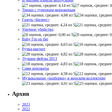
В Милане избили Берлускони
Трюки с турецким мороженым
Газель «Бизнес»
Уличное убийство
Baby I’m on fire
Ручка-магнит
Лучшие фейлы 2013
Сами виноваты
Музыкальные «разборки» в женском коллективе
Архив
2023
2022