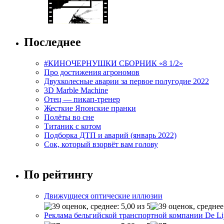
Последнее
#КИНОЧЕРНУШКИ СБОРНИК «8 1/2»
Про достижения агрономов
Двухколесные аварии за первое полугодие 2022
3D Marble Machine
Отец — пикап-тренер
Жесткие Японские пранки
Полёты во сне
Титаник с котом
Подборка ДТП и аварий (январь 2022)
Сок, который взорвёт вам голову
По рейтингу
Движущиеся оптические иллюзии
Реклама бельгийской транспортной компании De Li