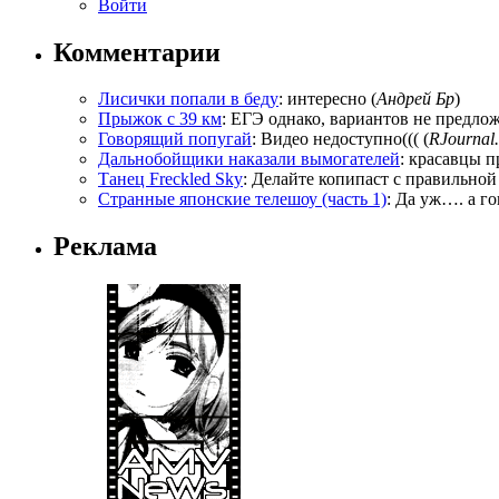
Войти
Комментарии
Лисички попали в беду
: интересно (
Андрей Бр
)
Прыжок с 39 км
: ЕГЭ однако, вариантов не предложи
Говорящий попугай
: Видео недоступно((( (
RJournal.
Дальнобойщики наказали вымогателей
: красавцы п
Танец Freckled Sky
: Делайте копипаст с правильной
Странные японские телешоу (часть 1)
: Да уж…. а го
Реклама