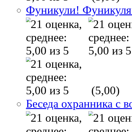
Фуникули! Фуникуля
(5,00)
Беседа охранника с в