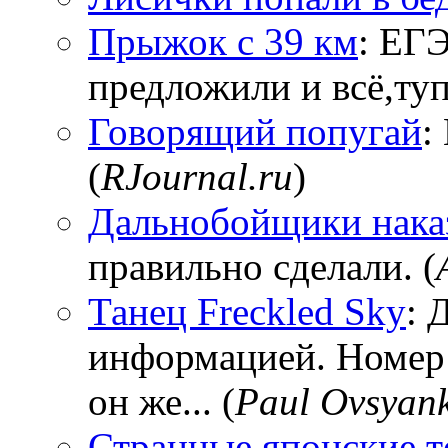
Прыжок с 39 км
: ЕГЭ
предложили и всё,тупи
Говорящий попугай
:
(
RJournal.ru
)
Дальнобойщики нака
правильно сделали. (
Танец Freckled Sky
: 
информацией. Номер
он же... (
Paul Ovsyan
Странные японские т