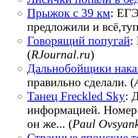
Прыжок с 39 км
: ЕГЭ
предложили и всё,тупи
Говорящий попугай
:
(
RJournal.ru
)
Дальнобойщики нака
правильно сделали. (
Танец Freckled Sky
: 
информацией. Номер
он же... (
Paul Ovsyan
Странные японские т