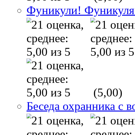
Фуникули! Фуникуля
(5,00)
Беседа охранника с в