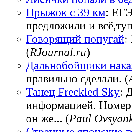
Прыжок с 39 км
: ЕГЭ
предложили и всё,тупи
Говорящий попугай
:
(
RJournal.ru
)
Дальнобойщики нака
правильно сделали. (
Танец Freckled Sky
: 
информацией. Номер
он же... (
Paul Ovsyan
Странные японские т