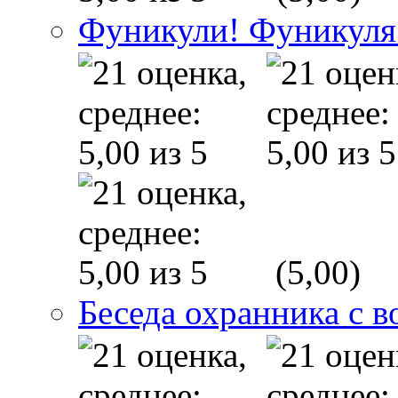
Фуникули! Фуникуля
(5,00)
Беседа охранника с в