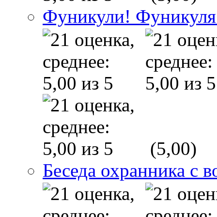
Фуникули! Фуникуля
(5,00)
Беседа охранника с в