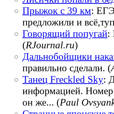
Прыжок с 39 км
: ЕГЭ
предложили и всё,тупи
Говорящий попугай
:
(
RJournal.ru
)
Дальнобойщики нака
правильно сделали. (
Танец Freckled Sky
: 
информацией. Номер
он же... (
Paul Ovsyan
Странные японские т