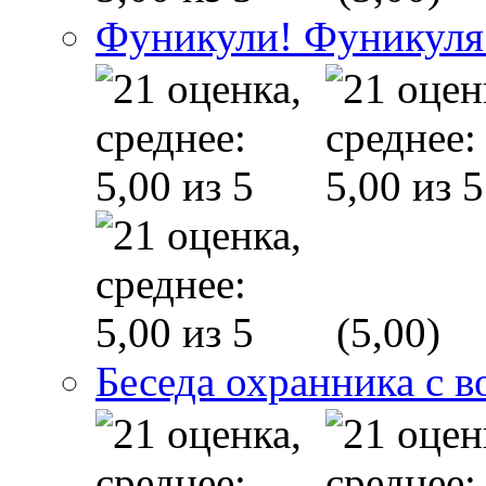
Фуникули! Фуникуля
(5,00)
Беседа охранника с в