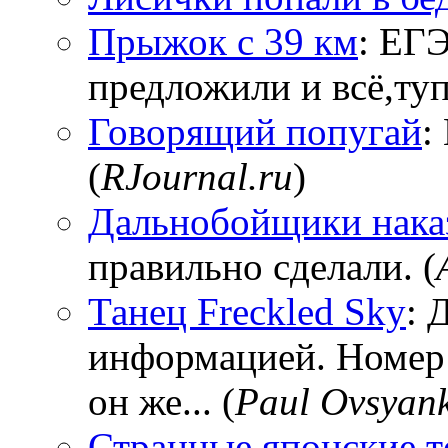
Прыжок с 39 км
: ЕГЭ
предложили и всё,тупи
Говорящий попугай
:
(
RJournal.ru
)
Дальнобойщики нака
правильно сделали. (
Танец Freckled Sky
: 
информацией. Номер
он же... (
Paul Ovsyan
Странные японские т