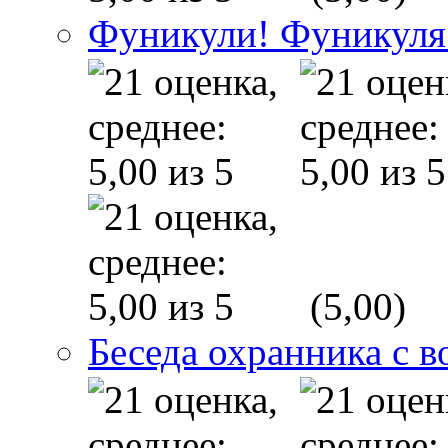
Фуникули! Фуникуля
(5,00)
Беседа охранника с в