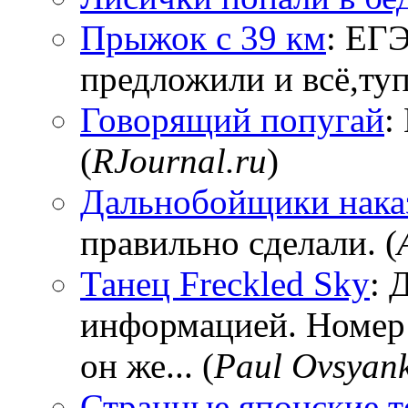
Прыжок с 39 км
: ЕГЭ
предложили и всё,тупи
Говорящий попугай
:
(
RJournal.ru
)
Дальнобойщики нака
правильно сделали. (
Танец Freckled Sky
: 
информацией. Номер
он же... (
Paul Ovsyan
Странные японские т