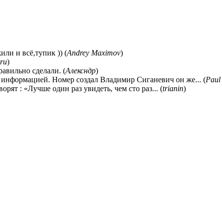
ли и всё,тупик )) (
Andrey Maximov
)
ru
)
равильно сделали. (
Алексндр
)
 информацией. Номер создал Владимир Сиганевич он же... (
Paul
ворят : «Лучше один раз увидеть, чем сто раз... (
trianin
)