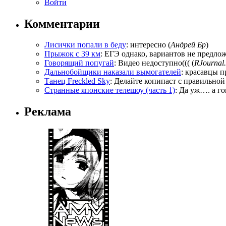
Войти
Комментарии
Лисички попали в беду
: интересно (
Андрей Бр
)
Прыжок с 39 км
: ЕГЭ однако, вариантов не предложи
Говорящий попугай
: Видео недоступно((( (
RJournal.
Дальнобойщики наказали вымогателей
: красавцы п
Танец Freckled Sky
: Делайте копипаст с правильной
Странные японские телешоу (часть 1)
: Да уж…. а го
Реклама