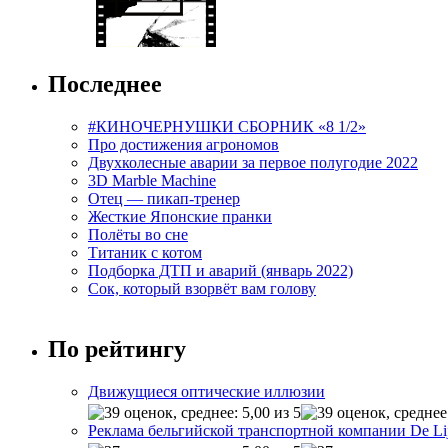
Последнее
#КИНОЧЕРНУШКИ СБОРНИК «8 1/2»
Про достижения агрономов
Двухколесные аварии за первое полугодие 2022
3D Marble Machine
Отец — пикап-тренер
Жесткие Японские пранки
Полёты во сне
Титаник с котом
Подборка ДТП и аварий (январь 2022)
Сок, который взорвёт вам голову
По рейтингу
Движущиеся оптические иллюзии
Реклама бельгийской транспортной компании De Li