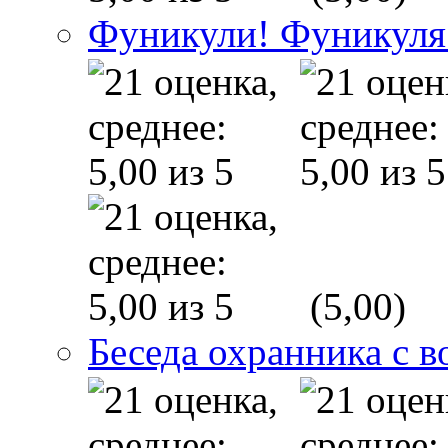
Фуникули! Фуникуля
(5,00)
Беседа охранника с в