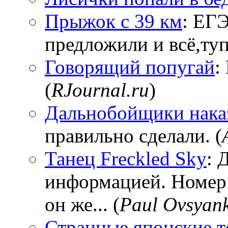
Прыжок с 39 км
: ЕГЭ
предложили и всё,тупи
Говорящий попугай
:
(
RJournal.ru
)
Дальнобойщики нака
правильно сделали. (
Танец Freckled Sky
: 
информацией. Номер
он же... (
Paul Ovsyan
Странные японские т