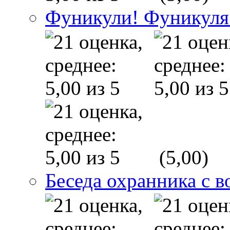
Фуникули! Фуникуля
(5,00)
Беседа охранника с в