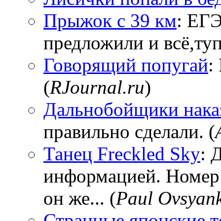
Прыжок с 39 км
: ЕГЭ
предложили и всё,тупи
Говорящий попугай
:
(
RJournal.ru
)
Дальнобойщики нака
правильно сделали. (
Танец Freckled Sky
: 
информацией. Номер
он же... (
Paul Ovsyan
Странные японские т