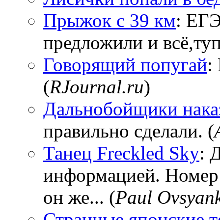
Прыжок с 39 км
: ЕГЭ
предложили и всё,тупи
Говорящий попугай
:
(
RJournal.ru
)
Дальнобойщики нака
правильно сделали. (
Танец Freckled Sky
: 
информацией. Номер
он же... (
Paul Ovsyan
Странные японские т