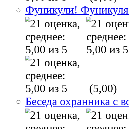
Фуникули! Фуникуля
(5,00)
Беседа охранника с в