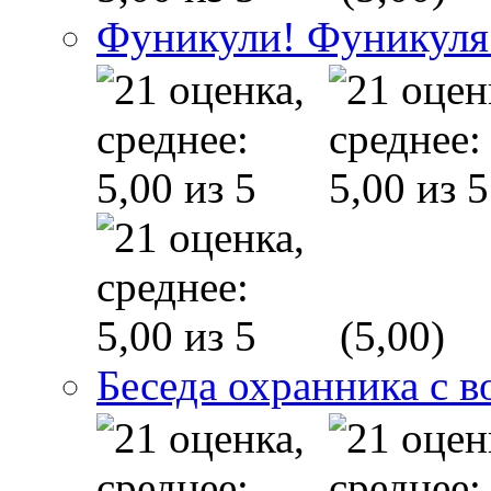
Фуникули! Фуникуля
(5,00)
Беседа охранника с в