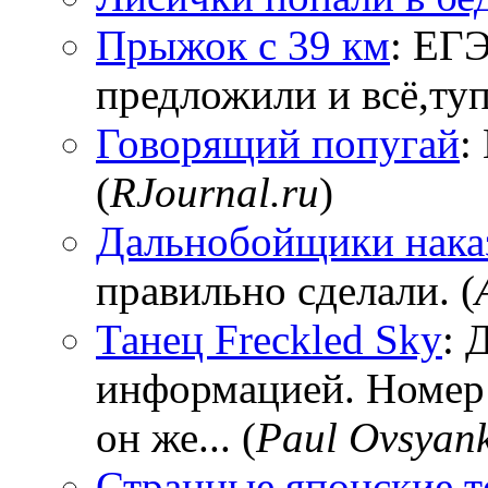
Прыжок с 39 км
: ЕГЭ
предложили и всё,тупи
Говорящий попугай
:
(
RJournal.ru
)
Дальнобойщики нака
правильно сделали. (
Танец Freckled Sky
: 
информацией. Номер
он же... (
Paul Ovsyan
Странные японские т