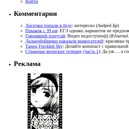
Войти
Комментарии
Лисички попали в беду
: интересно (
Андрей Бр
)
Прыжок с 39 км
: ЕГЭ однако, вариантов не предложи
Говорящий попугай
: Видео недоступно((( (
RJournal.
Дальнобойщики наказали вымогателей
: красавцы п
Танец Freckled Sky
: Делайте копипаст с правильной
Странные японские телешоу (часть 1)
: Да уж…. а го
Реклама