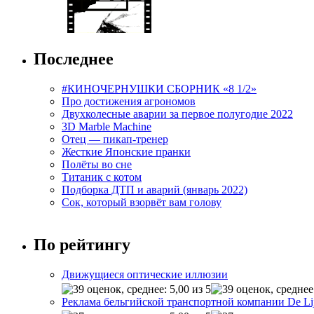
Последнее
#КИНОЧЕРНУШКИ СБОРНИК «8 1/2»
Про достижения агрономов
Двухколесные аварии за первое полугодие 2022
3D Marble Machine
Отец — пикап-тренер
Жесткие Японские пранки
Полёты во сне
Титаник с котом
Подборка ДТП и аварий (январь 2022)
Сок, который взорвёт вам голову
По рейтингу
Движущиеся оптические иллюзии
Реклама бельгийской транспортной компании De Li