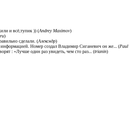
ли и всё,тупик )) (
Andrey Maximov
)
ru
)
равильно сделали. (
Алексндр
)
 информацией. Номер создал Владимир Сиганевич он же... (
Paul
ворят : «Лучше один раз увидеть, чем сто раз... (
trianin
)