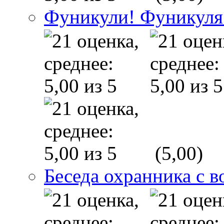
Фуникули! Фуникуля
(5,00)
Беседа охранника с в