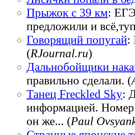
Прыжок с 39 км
: ЕГЭ
предложили и всё,тупи
Говорящий попугай
:
(
RJournal.ru
)
Дальнобойщики нака
правильно сделали. (
Танец Freckled Sky
: 
информацией. Номер
он же... (
Paul Ovsyan
Странные японские т