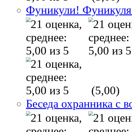
Фуникули! Фуникуля
(5,00)
Беседа охранника с в