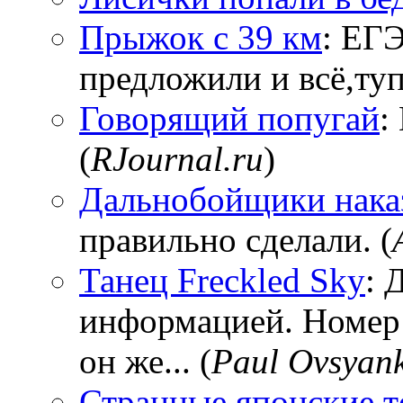
Прыжок с 39 км
: ЕГЭ
предложили и всё,тупи
Говорящий попугай
:
(
RJournal.ru
)
Дальнобойщики нака
правильно сделали. (
Танец Freckled Sky
: 
информацией. Номер
он же... (
Paul Ovsyan
Странные японские т