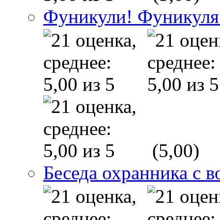
Фуникули! Фуникуля
(5,00)
Беседа охранника с в