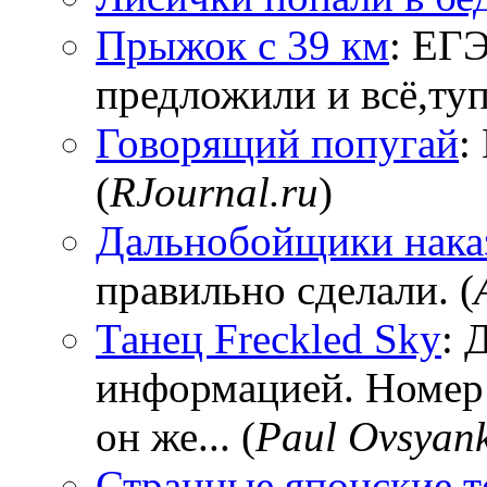
Прыжок с 39 км
: ЕГЭ
предложили и всё,тупи
Говорящий попугай
:
(
RJournal.ru
)
Дальнобойщики нака
правильно сделали. (
Танец Freckled Sky
: 
информацией. Номер
он же... (
Paul Ovsyan
Странные японские т