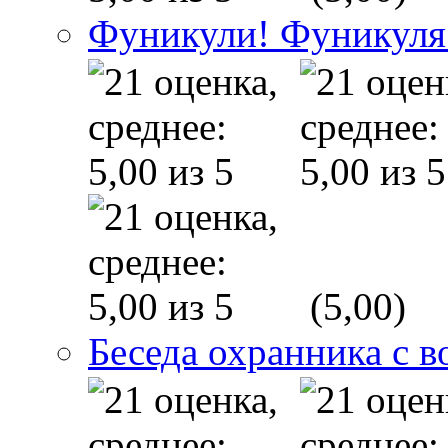
Фуникули! Фуникуля
(5,00)
Беседа охранника с в