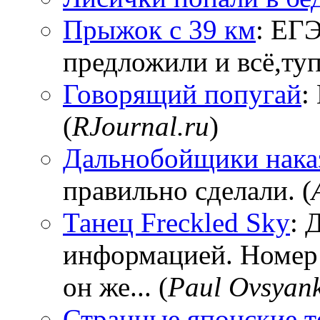
Прыжок с 39 км
: ЕГЭ
предложили и всё,тупи
Говорящий попугай
:
(
RJournal.ru
)
Дальнобойщики нака
правильно сделали. (
Танец Freckled Sky
: 
информацией. Номер
он же... (
Paul Ovsyan
Странные японские т