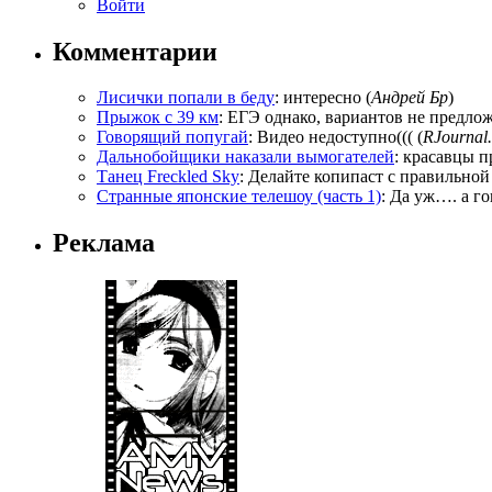
Войти
Комментарии
Лисички попали в беду
: интересно (
Андрей Бр
)
Прыжок с 39 км
: ЕГЭ однако, вариантов не предложи
Говорящий попугай
: Видео недоступно((( (
RJournal.
Дальнобойщики наказали вымогателей
: красавцы п
Танец Freckled Sky
: Делайте копипаст с правильной
Странные японские телешоу (часть 1)
: Да уж…. а го
Реклама