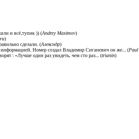
ли и всё,тупик )) (
Andrey Maximov
)
ru
)
равильно сделали. (
Алексндр
)
 информацией. Номер создал Владимир Сиганевич он же... (
Paul
ворят : «Лучше один раз увидеть, чем сто раз... (
trianin
)