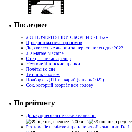
Последнее
#КИНОЧЕРНУШКИ СБОРНИК «8 1/2»
Про достижения агрономов
Двухколесные аварии за первое полугодие 2022
3D Marble Machine
Отец — пикап-тренер
Жесткие Японские пранки
Полёты во сне
Титаник с котом
Подборка ДТП и аварий (январь 2022)
Сок, который взорвёт вам голову
По рейтингу
Движущиеся оптические иллюзии
Реклама бельгийской транспортной компании De Li