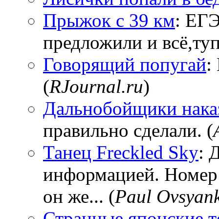
Прыжок с 39 км
: ЕГЭ
предложили и всё,тупи
Говорящий попугай
:
(
RJournal.ru
)
Дальнобойщики нака
правильно сделали. (
Танец Freckled Sky
: 
информацией. Номер
он же... (
Paul Ovsyan
Странные японские т