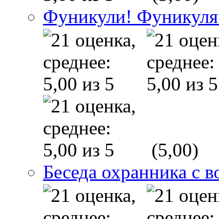
Фуникули! Фуникуля
(5,00)
Беседа охранника с в