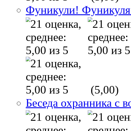
Фуникули! Фуникуля
(5,00)
Беседа охранника с в