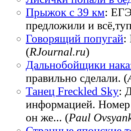
Прыжок с 39 км
: ЕГЭ
предложили и всё,тупи
Говорящий попугай
:
(
RJournal.ru
)
Дальнобойщики нака
правильно сделали. (
Танец Freckled Sky
: 
информацией. Номер
он же... (
Paul Ovsyan
Странные японские т