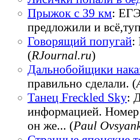
Прыжок с 39 км
: ЕГЭ
предложили и всё,тупи
Говорящий попугай
:
(
RJournal.ru
)
Дальнобойщики нака
правильно сделали. (
Танец Freckled Sky
: 
информацией. Номер
он же... (
Paul Ovsyan
Странные японские т