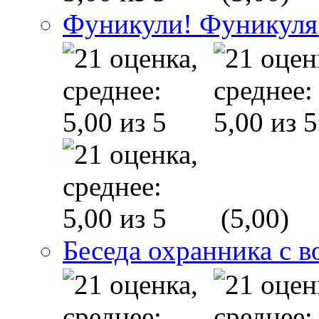
Фуникули! Фуникуля
(5,00)
Беседа охранника с в