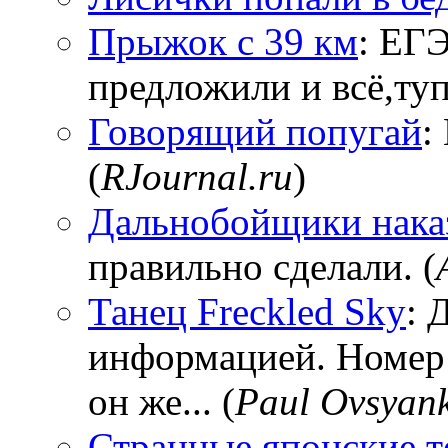
Прыжок с 39 км
: ЕГЭ
предложили и всё,тупи
Говорящий попугай
:
(
RJournal.ru
)
Дальнобойщики нака
правильно сделали. (
Танец Freckled Sky
: 
информацией. Номер
он же... (
Paul Ovsyan
Странные японские т