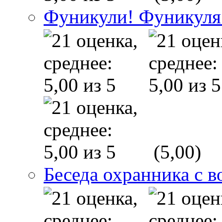
Фуникули! Фуникуля
(5,00)
Беседа охранника с в