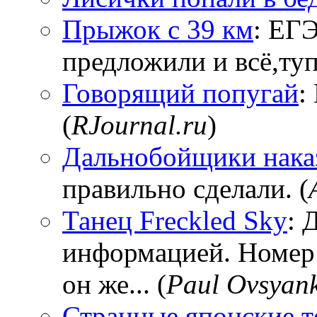
Прыжок с 39 км
: ЕГЭ
предложили и всё,тупи
Говорящий попугай
:
(
RJournal.ru
)
Дальнобойщики нака
правильно сделали. (
Танец Freckled Sky
: 
информацией. Номер
он же... (
Paul Ovsyan
Странные японские т