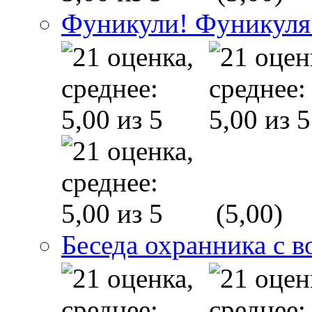
Фуникули! Фуникуля
(5,00)
Беседа охранника с в