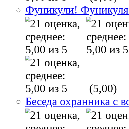
Фуникули! Фуникуля
(5,00)
Беседа охранника с в