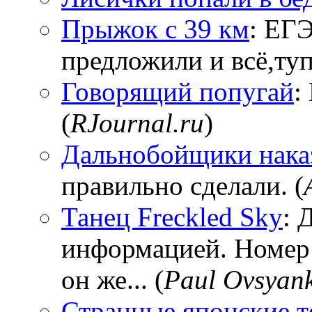
Прыжок с 39 км
: ЕГЭ
предложили и всё,тупи
Говорящий попугай
:
(
RJournal.ru
)
Дальнобойщики нака
правильно сделали. (
Танец Freckled Sky
: 
информацией. Номер
он же... (
Paul Ovsyan
Странные японские т