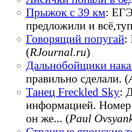
Прыжок с 39 км
: ЕГЭ
предложили и всё,тупи
Говорящий попугай
:
(
RJournal.ru
)
Дальнобойщики нака
правильно сделали. (
Танец Freckled Sky
: 
информацией. Номер
он же... (
Paul Ovsyan
Странные японские т