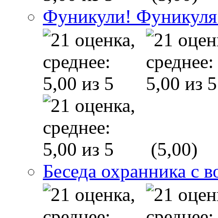
Фуникули! Фуникуля
(5,00)
Беседа охранника с в