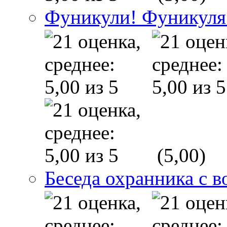
Фуникули! Фуникуля
(5,00)
Беседа охранника с в