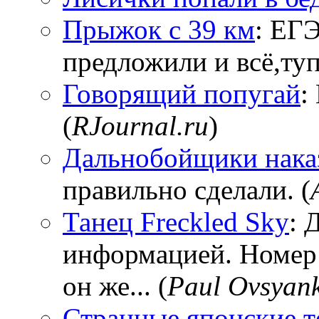
Прыжок с 39 км
: ЕГЭ
предложили и всё,тупи
Говорящий попугай
:
(
RJournal.ru
)
Дальнобойщики нака
правильно сделали. (
Танец Freckled Sky
: 
информацией. Номер
он же... (
Paul Ovsyan
Странные японские т